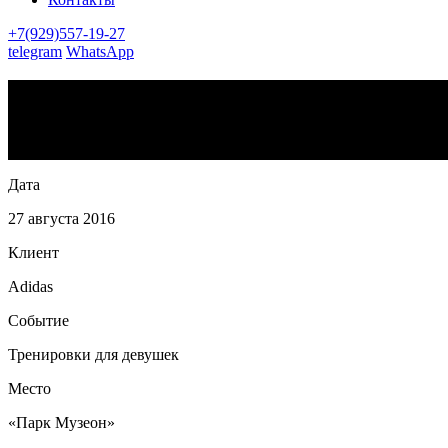
+7(929)557-19-27
telegram
WhatsApp
Музеон
«Adidas Urban Tri»
Высокоинтенсивные тренировки на протяжении выходных в кач
Дата
27 августа 2016
Клиент
Adidas
Событие
Тренировки для девушек
Место
«Парк Музеон»