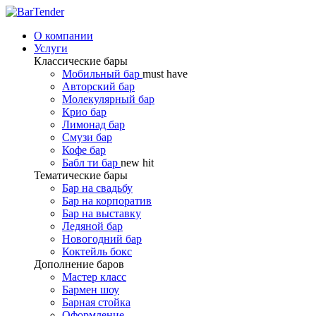
О компании
Услуги
Классические бары
Мобильный бар
must have
Авторский бар
Молекулярный бар
Крио бар
Лимонад бар
Смузи бар
Кофе бар
Бабл ти бар
new hit
Тематические бары
Бар на свадьбу
Бар на корпоратив
Бар на выставку
Ледяной бар
Новогодний бар
Коктейль бокс
Дополнение баров
Мастер класс
Бармен шоу
Барная стойка
Оформление