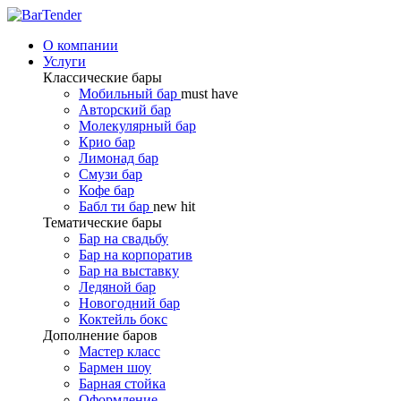
О компании
Услуги
Классические бары
Мобильный бар
must have
Авторский бар
Молекулярный бар
Крио бар
Лимонад бар
Смузи бар
Кофе бар
Бабл ти бар
new hit
Тематические бары
Бар на свадьбу
Бар на корпоратив
Бар на выставку
Ледяной бар
Новогодний бар
Коктейль бокс
Дополнение баров
Мастер класс
Бармен шоу
Барная стойка
Оформление