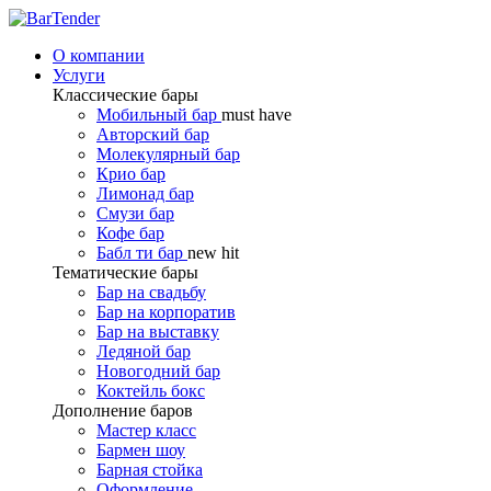
О компании
Услуги
Классические бары
Мобильный бар
must have
Авторский бар
Молекулярный бар
Крио бар
Лимонад бар
Смузи бар
Кофе бар
Бабл ти бар
new hit
Тематические бары
Бар на свадьбу
Бар на корпоратив
Бар на выставку
Ледяной бар
Новогодний бар
Коктейль бокс
Дополнение баров
Мастер класс
Бармен шоу
Барная стойка
Оформление