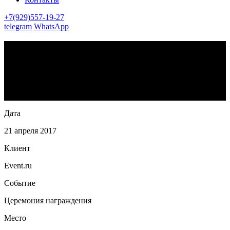
+7(929)557-19-27
telegram
WhatsApp
Премия
«Событие года»
В Концертном зале «Пушкинский» состоялась 5-ая ежегодная
церемония награждения лучших событий в мире ивент
индустрии за прошедший 2016 год.
Дата
21 апреля 2017
Клиент
Event.ru
Событие
Церемония награждения
Место